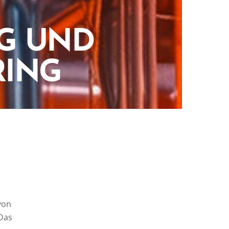
G UND
ING
von
Das