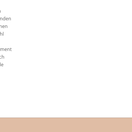
n
enden
mmen
hl
pment
ch
de