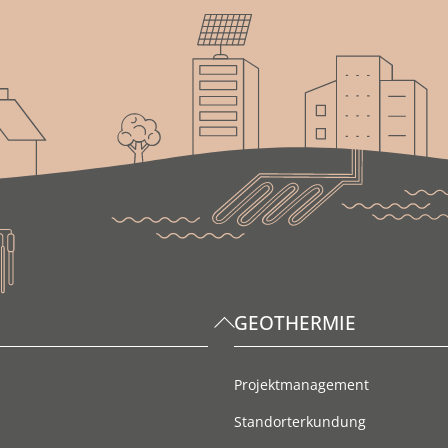
Back
GEOTHERMIE
To
Top
Projektmanagement
Standorterkundung