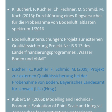
K. Bücherl, F. Küchler, Ch. Fechner, M. Schmid, M.
Koch (2016): Durchführung eines Ringversuches
für die Probenahme von Bodenluft, altlasten
spektrum 1/2016
Bodenluftuntersuchungen: Projekt zur externen
Qualitätssicherung Projekt-Nr.: B 3.13 des
Länderfinanzierungsprogrammes „Wasser,
Boden und Abfall“
Bücherl, K., Küchler, F., Schmid, M. (2009): Projekt
zur externen Qualitätssicherung bei der
Probenahme von Böden, Bayerisches Landesamt
für Umwelt (LfU) (Hrsg.)
Kübert, M. (2006): Modelling and Technical-
Economic Evaluation of Point Scale and Integral