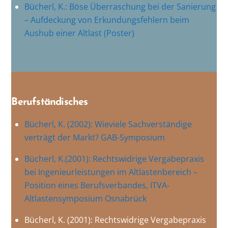
Bücherl, K.: Böse Überraschung bei der Sanierung
– Aufdeckung von Erkundungsfehlern beim
Aushub einer Altlast (Poster)
Berufständisches
Bücherl, K. (2002): Wieviele Sachverständige
verträgt der Markt? GAB-Symposium
Bücherl, K.(2001): Rechtswidrige Vergabepraxis
bei Ingenieurleistungen im Altlastenbereich –
Position eines Berufsverbandes, ITVA-
Altlastensymposium Osnabrück
Bücherl, K. (2001): Rechtswidrige Vergabepraxis