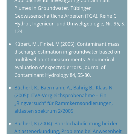
Approaches for Investigating Contaminant
Plumes in Groundwater. Tübinger
Geowissenschaftliche Arbeiten (TGA), Reihe C
Hydro-, Ingenieur- und Umweltgeologie, Nr. 96, S.
124
Kübert, M., Finkel, M (2005): Contaminant mass
discharge estimation in groundwater based on
multilevel point measurements: A numerical
evaluation of expected errors. Journal of
Contaminant Hydrology 84, 55-80.
Bücherl, K., Baermann, A., Bahrig B., Klaas N.
(2005): ITVA-Vergleichsprobenahme – Ein
„Ringversuch“ für Rammkernsondierungen,
altlasten spektrum 2/2005
Bücherl, K.(2004): Bohrlochabdichtung bei der
Altlastenerkundung, Probleme bei Anwesenheit