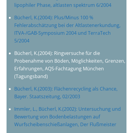
lipophiler Phase, altlasten spektrum 6/2004
Bücherl, K.(2004): Plus/Minus 100 %
Fehlerabschätzung bei der Altlastenerkundung,
ITVA-/GAB-Symposium 2004 und TerraTech
5/2004
Bücherl, K.(2004): Ringversuche für die
Probenahme von Böden, Möglichkeiten, Grenzen,
Erfahrungen, AQS-Fachtagung München
(Tagungsband)
Bücherl, K.(2003): Flächenrecycling als Chance,
Bayer. Staatszeitung, 02/2003
Immler, L., Bücherl, K.(2002): Untersuchung und
Bewertung von Bodenbelastungen auf
Wurfscheibenschießanlagen, Der Flußmeister